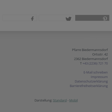
teilen
tweet
pin it
Pfarre Biedermannsdorf
Ortsstr. 42
2362 Biedermannsdorf
T
+43 (2236) 721 70
E-Mail schreiben
Impressum
Datenschutzerklärung
Barrierefreiheitserklärung
Darstellung:
Standard
-
Mobil