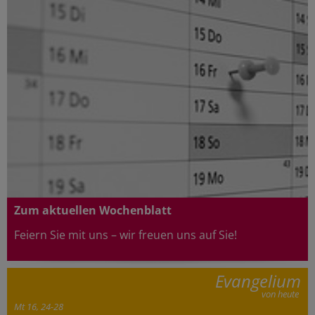
Zum aktuellen Wochenblatt
Feiern Sie mit uns – wir freuen uns au
f Sie!
Evangelium
von heute
Mt 16, 24-28