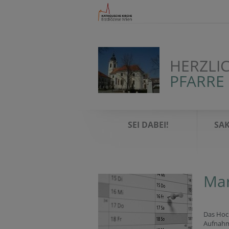
HERZLI
PFARRE
SEI DABEI!
SA
Mar
Das Hoc
Aufnahm