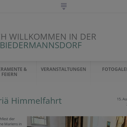
CH WILLKOMMEN IN DER
 BIEDERMANNSDORF
KRAMENTE &
VERANSTALTUNGEN
FOTOGALE
FEIERN
iä Himmelfahrt
15. A
hfest der
e Mariens in