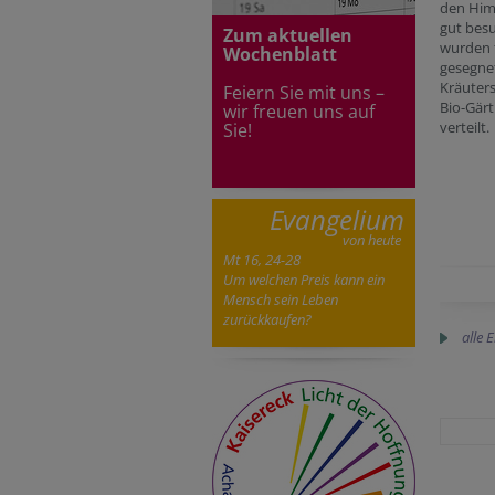
den Him
gut bes
Zum aktuellen
wurden f
Wochenblatt
gesegne
Kräuter
Feiern Sie mit uns –
Bio-Gärt
wir freuen uns au
f
verteilt.
Sie!
Evangelium
von heute
Mt 16, 24-28
Um welchen Preis kann ein
Mensch sein Leben
zurückkaufen?
alle 