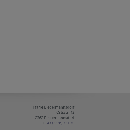
Pfarre Biedermannsdorf
Ortsstr. 42
2362 Biedermannsdorf
T
+43 (2236) 721 70