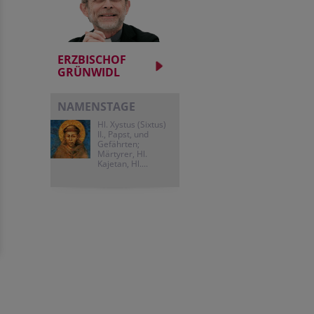
ERZBISCHOF
GRÜNWIDL
NAMENSTAGE
Hl. Xystus (Sixtus)
II., Papst, und
Gefährten;
Märtyrer, Hl.
Kajetan, Hl....