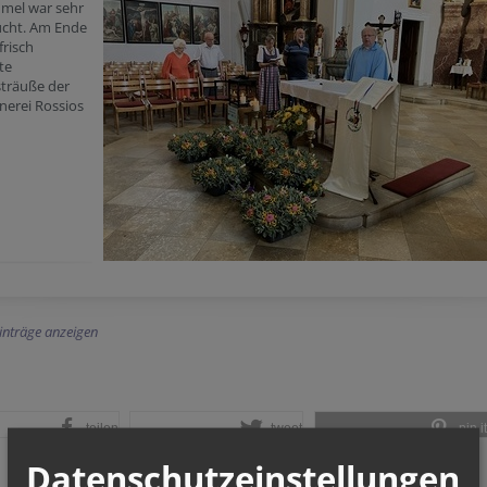
mel war sehr
ucht. Am Ende
risch
te
sträuße der
nerei Rossios
Einträge anzeigen
teilen
tweet
pin it
Datenschutzeinstellungen