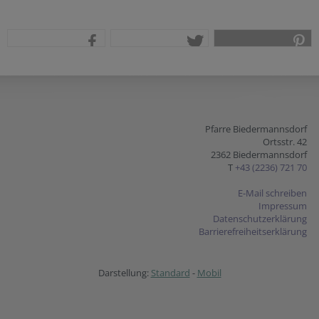
teilen
tweet
pin it
Pfarre Biedermannsdorf
Ortsstr. 42
2362 Biedermannsdorf
T
+43 (2236) 721 70
E-Mail schreiben
Impressum
Datenschutzerklärung
Barrierefreiheitserklärung
Darstellung:
Standard
-
Mobil