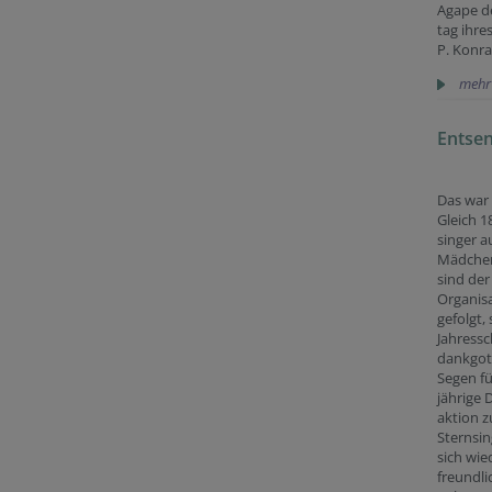
Agape d
tag ihre
P. Konra
mehr
Entsen
Das war 
Gleich 18
singer a
Mädchen
sind der
Organis
gefolgt,
Jahressc
dankgot
Segen fü
jährige 
aktion z
Sternsin
sich wie
freundli