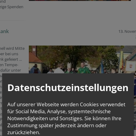
und
zige Spenden
dank
13. Nove
nell wird Mitte
r bei uns
 gefeiert ...
len Tempe-
 dafür unter
baren
arben, segnete
Datenschutzeinstellungen
h-meister des
en Ordens,
Bruno Platter
Erntegaben
Auf unserer Webseite werden Cookies verwendet
rte im
für Social Media, Analyse, systemtechnische
s mit P.
Notwendigkeiten und Sonstiges. Sie können Ihre
P. Frank und
Zustimmung später jederzeit ändern oder
ubigen den
en Dank-
zurückziehen.
enst.