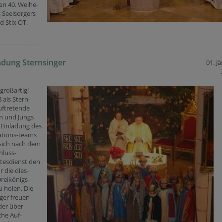
en 40. Weihe-
s Seelsorgers
d Stix OT.
dung Sternsinger
01. J
großartig!
 als Stern-
uftretende
 und Jungs
 Einladung des
ations-teams
 sich nach dem
hluss-
tesdienst den
r die dies-
Dreikönigs-
u holen. Die
ger freuen
der über
che Auf-