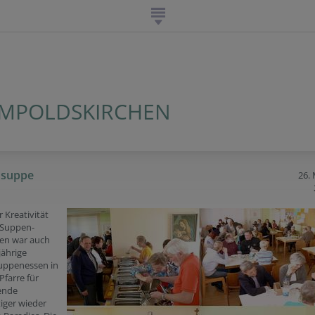
UMPOLDSKIRCHEN
nsuppe
26.
 Kreativität
 Suppen-
en war auch
jährige
uppenessen in
Pfarre für
ende
iger wieder