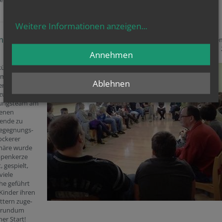
Weitere Informationen anzeigen
...
nungsfest
12. Nove
Annehmen
künftigen
munionkinder
Ablehnen
n Eltern
u lernen, lud
tungsteam am
enen
ende zu
egegnungs-
lockerer
häre wurde
ppenkerze
, gespielt,
viele
he geführt
Kinder ihren
ttern zuge-
in rundum
er Start!