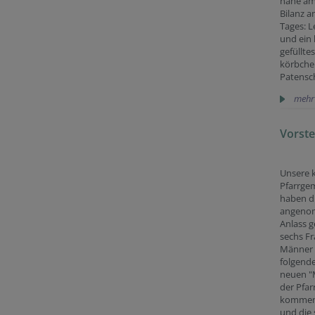
nahe am 
Bilanz a
Tages: L
und ein
gefüllte
körbche
Patensc
mehr
Vorste
Unsere 
Pfarrge
haben d
angenom
Anlass g
sechs F
Männer 
folgend
neuen "M
der Pfarr
kommen
und die