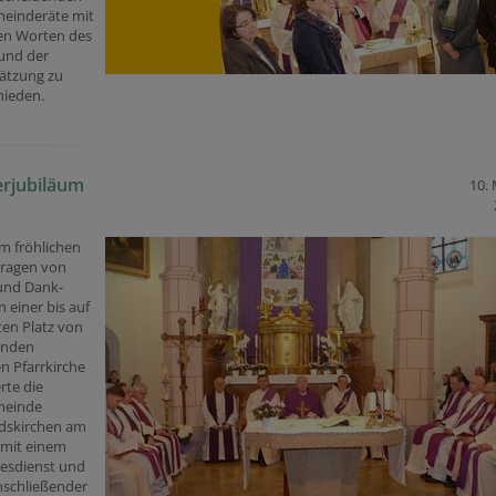
meinderäte mit
hen Worten des
und der
ätzung zu
hieden.
erjubiläum
10.
m fröhlichen
tragen von
und Dank-
n einer bis auf
ten Platz von
rnden
n Pfarrkirche
erte die
meinde
skirchen am
 mit einem
tesdienst und
nschließender