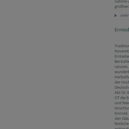
nahme 
großher
mehr
Ernte
Traditio
Novembe
Erntedank
Bei küh
raturen,
wunder
Herbstf
der Hoc
Deutsch
Abt Dr. 
OT die 
und feie
Anschlus
Konrad, 
den Glä
festlich
gottesdi