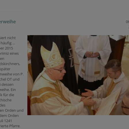
erweihe
06
iert nicht
häufig ...
er 2015
rimiz eines
gen
skirchners,
später
nweihe von P.
chel OT und
li dessen
weihe. Ein
 für die
chische
 des
en Orden und
 dem Orden
Juli 1241
ierte Pfarre.