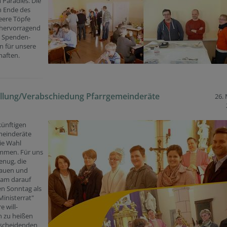
Paradies. Die
n Ende des
eere Töpfe
 hervorragend
s Spenden-
n für unsere
haften.
llung/Verabschiedung Pfarrgemeinderäte
26.
künftigen
meinderäte
ie Wahl
men. Für uns
enug, die
rauen und
am darauf
en Sonntag als
inisterrat"
e will-
 zu heißen
 scheidenden