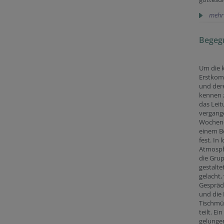
mehr
Begeg
Um die 
Erstkom
und dere
kennen z
das Lei
vergang
Wochen
einem B
fest. In 
Atmosp
die Gru
gestaltet
gelacht, 
Gespräc
und die 
Tischmü
teilt. E
gelungen