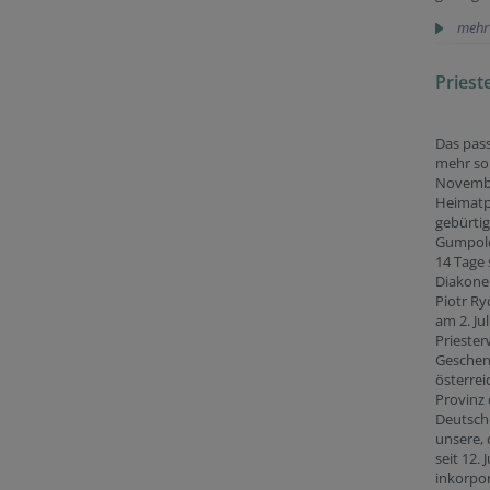
mehr
Priest
Das pass
mehr so 
Novemb
Heimatp
gebürti
Gumpold
14 Tage 
Diakone
Piotr Ry
am 2. Ju
Priester
Geschenk
österrei
Provinz
Deutsch
unsere,
seit 12. 
inkorpor