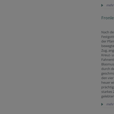
mehr
Fronl
Nach d
Festgott
der Pfar
bewegte 
Zug, an
Kreuz- 
Fahnent
Blasmus
durch de
geschmü
den vier
heuer wi
prächtig
starkes 
gelebte
mehr