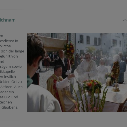
eichnam
26
em
esdienst in
rkirche
sich der lange
geführt von
und
rägern sowie
ikkapelle
n festlich
ckten Ort zu
 Altären. Auch
eder ein
es Bild und
Zeichen
n Glaubens.