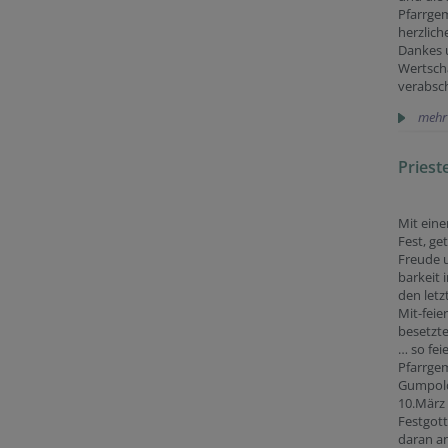
Pfarrge
herzlic
Dankes 
Wertsch
verabsc
mehr
Priest
Mit eine
Fest, ge
Freude 
barkeit i
den letz
Mit-feie
besetzte
… so fei
Pfarrge
Gumpold
10.März
Festgot
daran a