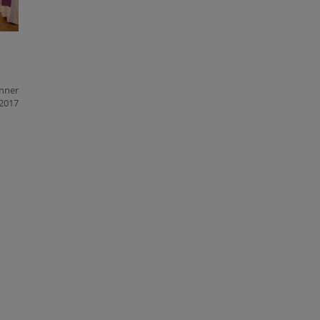
änner
2017