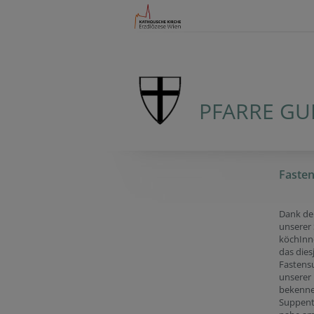
PFARRE G
Faste
Dank der
unserer
köchInn
das dies
Fastens
unserer 
bekenn
Suppent