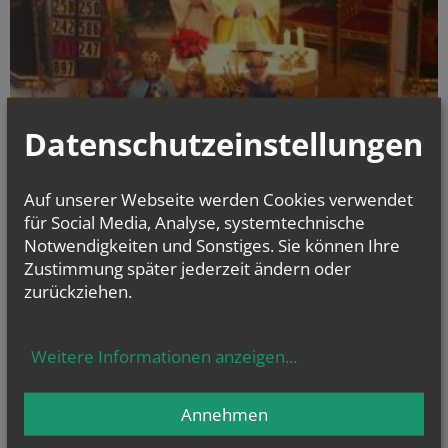
Datenschutzeinstellungen
Auf unserer Webseite werden Cookies verwendet
für Social Media, Analyse, systemtechnische
Notwendigkeiten und Sonstiges. Sie können Ihre
Das war großartig! Gleich 18 als Stern-singer auftretende Mädchen und
Zustimmung später jederzeit ändern oder
Jungs sind der Einladung des Organisations-teams gefolgt, sich nach
dem Jahresschluss-dankgottesdienst den Segen für die dies-jährige
zurückziehen.
Dreikönigs-aktion zu holen. Die Sternsinger freuen sich wieder über
freundliche Auf-nahme und großherzige Spenden
Weitere Informationen anzeigen
...
alle Einträge anzeigen
Annehmen