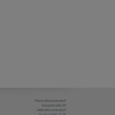
Pfarre Münchendorf
Hauptstraße 35
2482 Münchendorf
T
+43 (2259) 22 78