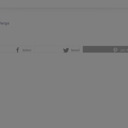
herige
teilen
tweet
pin it