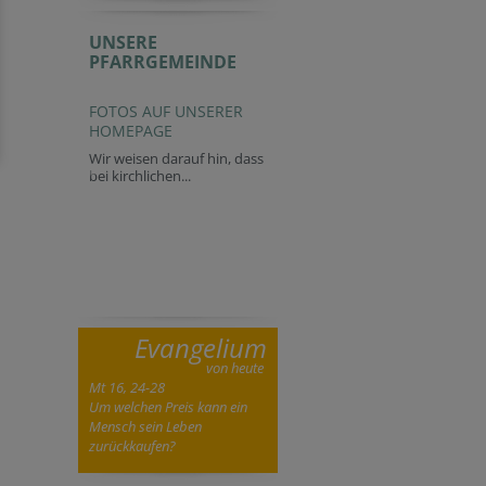
UNSERE
PFARRGEMEINDE
FOTOS AUF UNSERER
HOMEPAGE
Wir weisen darauf hin, dass
bei kirchlichen...
Evangelium
von heute
Mt 16, 24-28
Um welchen Preis kann ein
Mensch sein Leben
zurückkaufen?