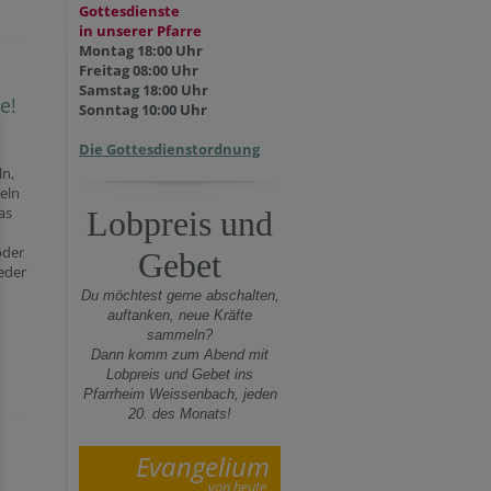
Gottesdienste
in unserer Pfarre
Montag 18:00 Uhr
Freitag 08:00 Uhr
Samstag 18:00 Uhr
e!
Sonntag 10:00 Uhr
Die Gottesdienstordnung
ln,
eln
as
Lobpreis und
oder
Gebet
jeder
Du möchtest gerne abschalten,
auftanken, neue Kräfte
sammeln?
Dann komm zum Abend mit
Lobpreis und Gebet ins
Pfarrheim Weissenbach, jeden
20. des Monats!
Evangelium
von heute