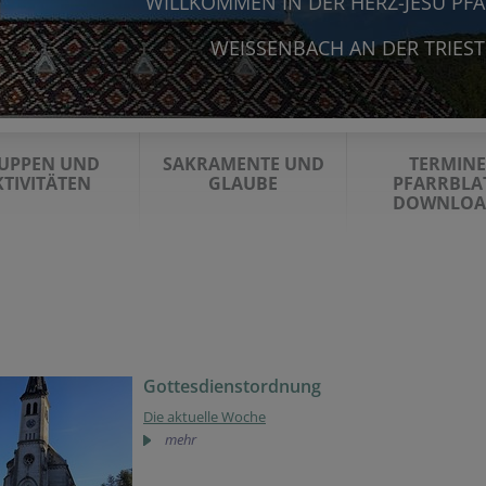
WILLKOMMEN IN DER HERZ-JESU PF
WEISSENBACH AN DER TRIES
UPPEN UND
SAKRAMENTE UND
TERMINE
KTIVITÄTEN
GLAUBE
PFARRBLA
DOWNLOA
Gottesdienstordnung
Die aktuelle Woche
mehr