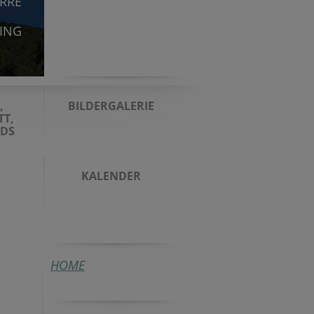
ARRE
TING
,
BILDERGALERIE
TT,
DS
KALENDER
HOME