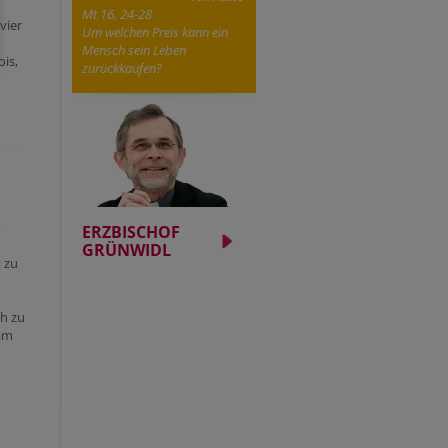
Mt 16, 24-28
vier
Um welchen Preis kann ein
Mensch sein Leben
ois,
zurückkaufen?
ERZBISCHOF
GRÜNWIDL
 zu
ch zu
 am