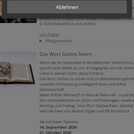
Weissenbach
Ablehnen
Mit Katharina Vass (Klarinette) und Robert Koizar (Kla
und Orgel).
Werke von
J.
S.
Bach,
W
.A. Mozart, A. Bruckner, T. Dub
D. Schostakowitsch und andere.
zum Plakat
Klanggespräche
Das Wort Gottes feiern
Wenn wir im Gottesdienst die biblischen Texte hören,
spricht Gott selber zu uns. Er begegnet uns mit seiner
Liebe in seinem Sohn, Jesus Christus.
Das Wort Gottes zu hören und zu überdenken gehört
unserem Christsein grundlegend dazu und stiftet
Gemeinschaft.
Jeden dritten Mittwoch im Monat feiern wir - zusätzli
den Gottesdiensten an Sonn- und Feiertagen, sowie
Montag und Freitag - eine Wort Gottes-Feier. Geleitet
wird die Feier von Martin Stigler und Elfi Krumböck.
die nächsten Termine:
16. September 2026
21. Oktober 2026