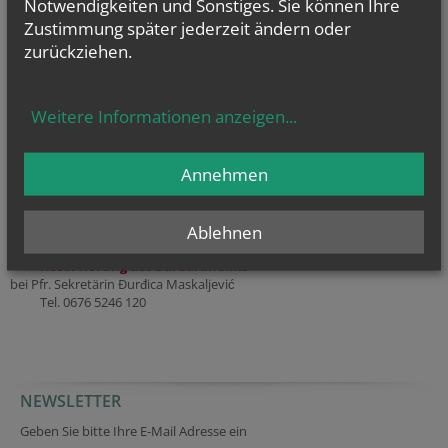
Notwendigkeiten und Sonstiges. Sie können Ihre
Zustimmung später jederzeit ändern oder
zurückziehen.
Weitere Informationen anzeigen
...
Annehmen
Pfarrbüro
Kanzlei
Ablehnen
nur nach Vereinbarung
Reservierung des Barbaraheims
bei Pfr. Sekretärin Ðurđica Maskaljević
Tel. 0676 5246 120
NEWSLETTER
Session ID
Fax
Verification code
Geben Sie bitte Ihre E-Mail Adresse ein