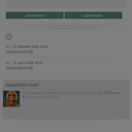
Secondary phone
Secondary phone
Verification code
Homepage
Security token
Session ID
Di.., 20. Oktober 2026 14:30
Seniorentreff
Di.., 18. April 2028 14:30
Seniorentreff
NAMENSTAGE
Hl. Teresia Benedicta vom Kreuz (Edith Stein), Hl. Hathumar,
Hl. Romanus von Rom