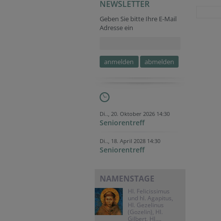
NEWSLETTER
Fax
Verification code
Company website
URL
Fax
Geben Sie bitte Ihre E-Mail
Adresse ein
Verification code
Tracking ID
Tracking ID
Tracking ID
Security token
Website
Secondary phone
Di.., 20. Oktober 2026 14:30
Seniorentreff
Di.., 18. April 2028 14:30
Seniorentreff
NAMENSTAGE
Hl. Felicissimus
und hl. Agapitus,
Hl. Gezelinus
(Gozelin), Hl.
Gilbert, Hl....