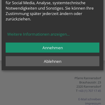
für Social Media, Analyse, systemtechnische
Notwendigkeiten und Sonstiges. Sie können Ihre
Zustimmung später jederzeit ändern oder
zurückziehen.
Weitere Informationen anzeigen
...
Annehmen
teilen
tweet
pin it
Ablehnen
Pfarre Rannersdorf
Brauhausstr. 23
2320 Rannersdorf
T
+43 (1) 707 17 45
E-Mail schreiben
Impressum