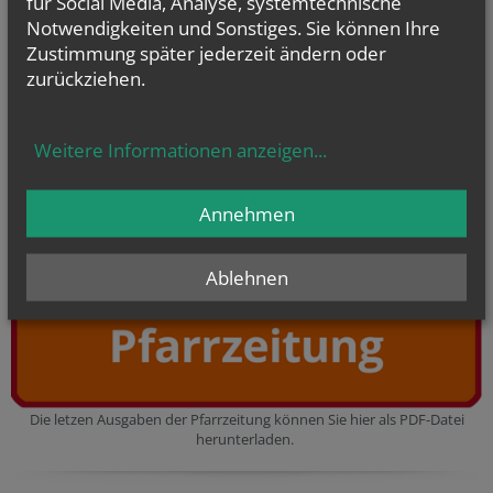
für Social Media, Analyse, systemtechnische
Neu!
Informieren Sie sich über alle Gottesdienste und Angebote im
Notwendigkeiten und Sonstiges. Sie können Ihre
laufenden Monat.
Zustimmung später jederzeit ändern oder
zurückziehen.
Weitere Informationen anzeigen
...
Annehmen
Den aktuellen Wochenplan können Sie hier als PDF-Datei
herunterladen.
Ablehnen
Die letzen Ausgaben der Pfarrzeitung können Sie hier als PDF-Datei
herunterladen.