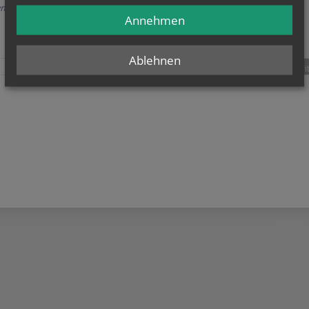
n digitalen Ausgaben
Annehmen
Ablehnen
teilen
tweet
pin it