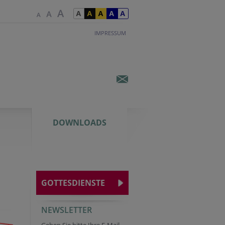
IMPRESSUM
DOWNLOADS
GOTTESDIENSTE
NEWSLETTER
Reference
Homepage
Reference
Homepage
Security token