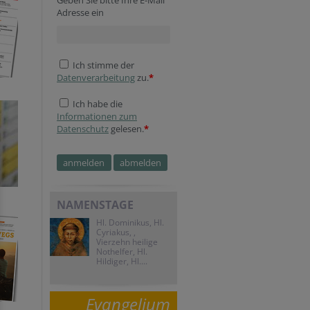
Geben Sie bitte Ihre E-Mail
Adresse ein
Ich stimme der
Datenverarbeitung
zu.
*
Ich habe die
Informationen zum
Datenschutz
gelesen.
*
Tracking ID
Tracking ID
Tracking ID
Security token
Website
Homepage
NAMENSTAGE
Hl. Dominikus, Hl.
Cyriakus, ,
Vierzehn heilige
Nothelfer, Hl.
Hildiger, Hl....
Evangelium