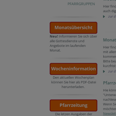
PFARRGRUPPEN
Hier fin
auch dig
zur d
Neu!
Informieren Sie sich über
Monat
alle Gottesdienste und
Angebote im laufenden
Hier fin
Monat.
mit alle
kommen
Bitte be
kurzfri
zur d
Den aktuellen Wochenplan
können Sie hier als PDF-Datei
Pfarrz
herunterladen.
Hie könn
"Unterwe
nachlese
Wenn Sie
möchten,
Newslet
Die letzen Ausgaben der