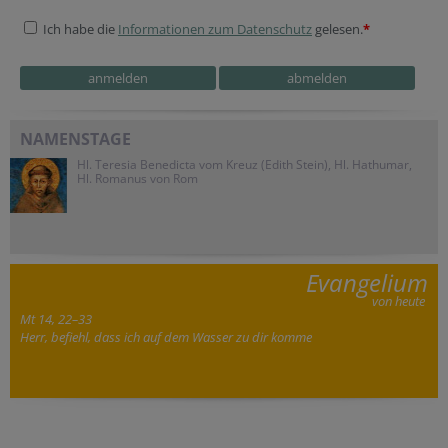
Ich habe die
Informationen zum Datenschutz
gelesen.
*
NAMENSTAGE
Hl. Teresia Benedicta vom Kreuz (Edith Stein), Hl. Hathumar,
Hl. Romanus von Rom
Evangelium
von heute
Mt 14, 22–33
Herr, befiehl, dass ich auf dem Wasser zu dir komme