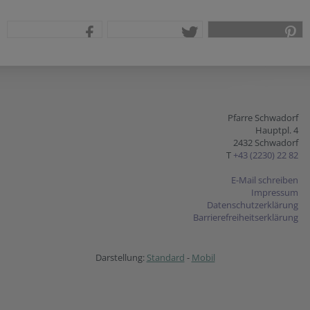
teilen
tweet
pin it
Pfarre Schwadorf
Hauptpl. 4
2432 Schwadorf
T
+43 (2230) 22 82
E-Mail schreiben
Impressum
Datenschutzerklärung
Barrierefreiheitserklärung
Darstellung:
Standard
-
Mobil