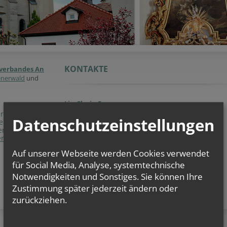
KONTAKTE
rverbandes An
enerwald
und
Lic. Florin Farcas
Pfarrer
er der
Datenschutzeinstellungen
ten sowie
E:
Florin.Farcas@katholischekirche.at
engagieren,
erbandes.
mgr Marcin Wojciech
Pfarrvikar
Auf unserer Webseite werden Cookies verwendet
E:
Marcin.Wojciech@katholischekirche.at
für Social Media, Analyse, systemtechnische
Notwendigkeiten und Sonstiges. Sie können Ihre
Zustimmung später jederzeit ändern oder
zurückziehen.