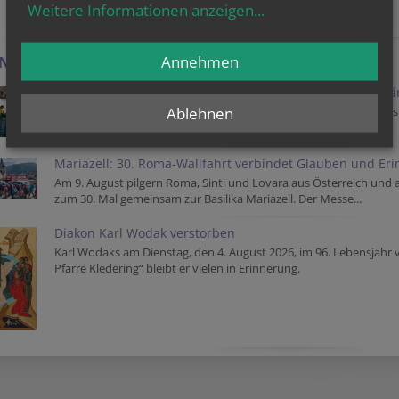
AKTUELLES AUS DER ERZDIÖZESE
Weitere Informationen anzeigen
...
Annehmen
-NEWS
Extreme Hitze: Wie Zivilgesellschaft Obdachlosenhilfe st
Ablehnen
"Kein Tropfen auf dem heißen Stein": Caritas und VinziWerke vers
Menschen.
Mariazell: 30. Roma-Wallfahrt verbindet Glauben und Er
Am 9. August pilgern Roma, Sinti und Lovara aus Österreich und
zum 30. Mal gemeinsam zur Basilika Mariazell. Der Messe...
Diakon Karl Wodak verstorben
Karl Wodaks am Dienstag, den 4. August 2026, im 96. Lebensjahr 
Pfarre Kledering“ bleibt er vielen in Erinnerung.