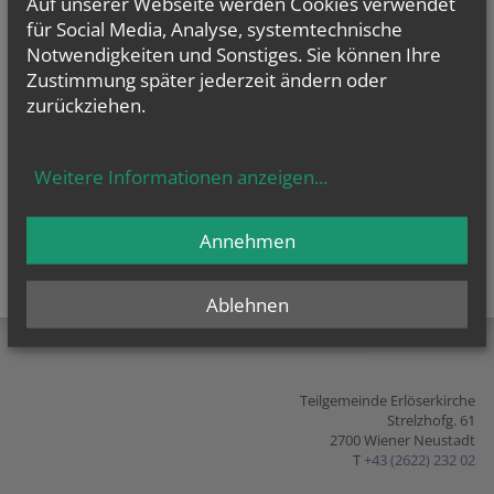
Auf unserer Webseite werden Cookies verwendet
alle Einträge anzeigen
für Social Media, Analyse, systemtechnische
Notwendigkeiten und Sonstiges. Sie können Ihre
Zustimmung später jederzeit ändern oder
zurückziehen.
Weitere Informationen anzeigen
...
Annehmen
Ablehnen
teilen
tweet
pin it
Teilgemeinde Erlöserkirche
Strelzhofg. 61
2700 Wiener Neustadt
T
+43 (2622) 232 02