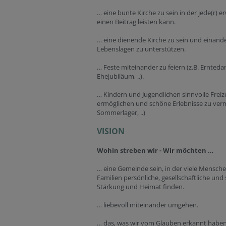
… eine bunte Kirche zu sein in der jede(r) e
einen Beitrag leisten kann.
… eine dienende Kirche zu sein und einander
Lebenslagen zu unterstützen.
… Feste miteinander zu feiern (z.B. Ernteda
Ehejubiläum, ..).
… Kindern und Jugendlichen sinnvolle Frei
ermöglichen und schöne Erlebnisse zu vermi
Sommerlager, ..)
VISION
Wohin streben wir - Wir möchten …
… eine Gemeinde sein, in der viele Mensche
Familien persönliche, gesellschaftliche und s
Stärkung und Heimat finden.
… liebevoll miteinander umgehen.
… das, was wir vom Glauben erkannt haben