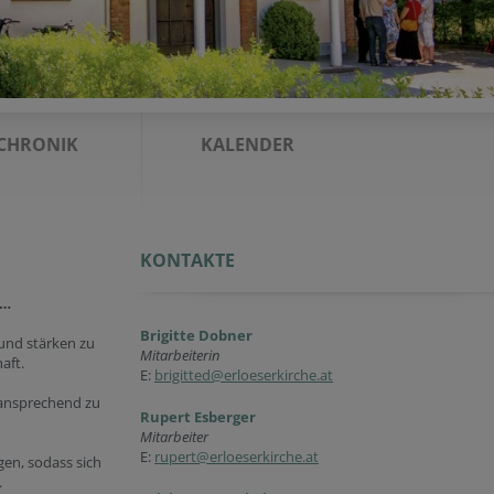
CHRONIK
KALENDER
KONTAKTE
 …
Brigitte Dobner
und stärken zu
Mitarbeiterin
aft.
E:
brigitted@erloeserkirche.at
 ansprechend zu
Rupert Esberger
Mitarbeiter
E:
rupert@erloeserkirche.at
gen, sodass sich
.