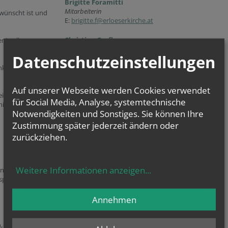
Brigitte Foramitti
Mitarbeiterin
rwünscht ist und
E:
brigitte.f@erloeserkirche.at
Christian Grafl
 in allen
Vorsitzender
Datenschutzeinstellungen
E:
christian@erloeserkirche.at
nkfest,
Markus Handler
Mitarbeiter
Auf unserer Webseite werden Cookies verwendet
zeitangebote zu
E:
markus@erloeserkirche.at
für Social Media, Analyse, systemtechnische
tteln (z.B.
Notwendigkeiten und Sonstiges. Sie können Ihre
Patrick Hofer
Zustimmung später jederzeit ändern oder
Kurat
E:
kurat@erloeserkirche.at
zurückziehen.
Gertrude Klausner
Mitarbeiterin
Weitere Informationen anzeigen
...
n und viele
E:
gertrude@erloeserkirche.at
pirituelle
Hubert Patek
Annehmen
Mitarbeiter
E:
hubert@erloeserkirche.at
, bewusst leben