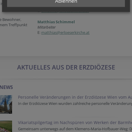
Ablehnen
Christine Rohorzka
ist für Gottes
Mitarbeiterin
E:
christine@erloeserkirche.at
le Bewohner,
Matthias Schimmel
inem Treffpunkt
Mitarbeiter
E:
matthias@erloeserkirche.at
AKTUELLES AUS DER ERZDIÖZESE
-NEWS
Personelle Veränderungen in der Erzdiözese Wien vom A
In der Erzdiözese Wien wurden zahlreiche personelle Veränderu
Vikariatspilgertag im Nachspüren von Werken der Barmhe
Gemeinsam unterwegs auf dem Klemens-Maria-Hofbauer-Weg: Der 