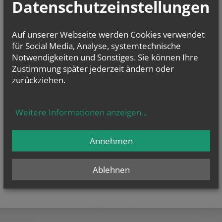
Datenschutzeinstellungen
20 Sitzplätze innen und genügend Stehplätze draußen sind für Sie
Auf unserer Webseite werden Cookies verwendet
bereit.
für Social Media, Analyse, systemtechnische
Notwendigkeiten und Sonstiges. Sie können Ihre
Zustimmung später jederzeit ändern oder
alle Einträge anzeigen
zurückziehen.
Weitere Informationen anzeigen
...
Annehmen
Ablehnen
teilen
tweet
pin it