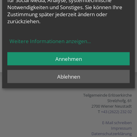
Notwendigkeiten und Sonstiges. Sie können Ihre
Zustimmung später jederzeit ändern oder
zurückziehen.
Weitere Informationen anzeigen
...
Annehmen
teilen
tweet
pin it
Ablehnen
Teilgemeinde Erlöserkirche
Strelzhofg. 61
2700 Wiener Neustadt
T
+43 (2622) 232 02
E-Mail schreiben
Impressum
Datenschutzerklärung