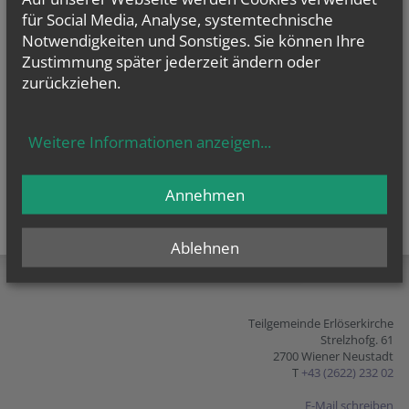
für Social Media, Analyse, systemtechnische
Notwendigkeiten und Sonstiges. Sie können Ihre
Zustimmung später jederzeit ändern oder
zurückziehen.
Weitere Informationen anzeigen
...
Annehmen
Ablehnen
teilen
tweet
pin it
Teilgemeinde Erlöserkirche
Strelzhofg. 61
2700 Wiener Neustadt
T
+43 (2622) 232 02
E-Mail schreiben