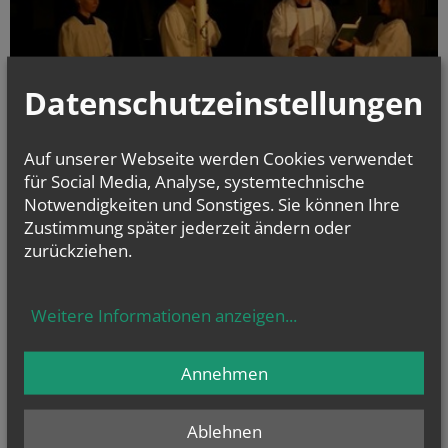
Datenschutzeinstellungen
Auf unserer Webseite werden Cookies verwendet
für Social Media, Analyse, systemtechnische
Notwendigkeiten und Sonstiges. Sie können Ihre
Zustimmung später jederzeit ändern oder
1 - SEGNUNG des OSTERFEUERS - Ostern 2020 im Garten der EK
zurückziehen.
Weitere Informationen anzeigen
...
alle Einträge anzeigen
Annehmen
Ablehnen