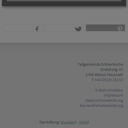
teilen
tweet
pin it
Teilgemeinde Erlöserkirche
Strelzhofg. 61
2700 Wiener Neustadt
T
+43 (2622) 232 02
E-Mail schreiben
Impressum
Datenschutzerklärung
Barrierefreiheitserklärung
Darstellung:
Standard
-
Mobil