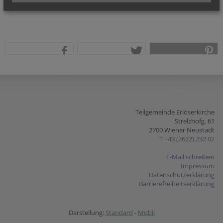
teilen
tweet
pin it
Teilgemeinde Erlöserkirche
Strelzhofg. 61
2700 Wiener Neustadt
T
+43 (2622) 232 02
E-Mail schreiben
Impressum
Datenschutzerklärung
Barrierefreiheitserklärung
Darstellung:
Standard
-
Mobil