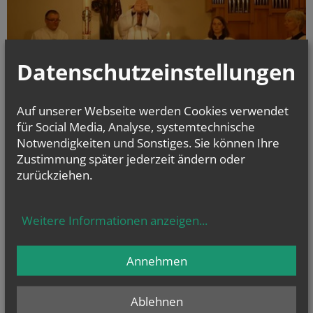
Datenschutzeinstellungen
Auf unserer Webseite werden Cookies verwendet
für Social Media, Analyse, systemtechnische
Notwendigkeiten und Sonstiges. Sie können Ihre
Zustimmung später jederzeit ändern oder
7 - SPEISENSEGNUNG - Ostern 2020 - in der EK
zurückziehen.
Weitere Informationen anzeigen
...
alle Einträge anzeigen
Annehmen
Ablehnen