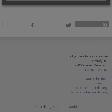
teilen
tweet
pin it
Teilgemeinde Erlöserkirche
Strelzhofg. 61
2700 Wiener Neustadt
T
+43 (2622) 232 02
E-Mail schreiben
Impressum
Datenschutzerklärung
Barrierefreiheitserklärung
Darstellung:
Standard
-
Mobil