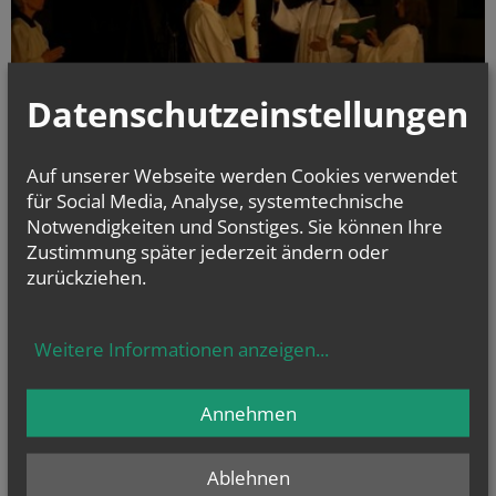
Datenschutzeinstellungen
Auf unserer Webseite werden Cookies verwendet
für Social Media, Analyse, systemtechnische
Notwendigkeiten und Sonstiges. Sie können Ihre
Zustimmung später jederzeit ändern oder
3 - DEUTUNG der OSTERKERZE - Ostern 2020 im Garten der EK
zurückziehen.
Weitere Informationen anzeigen
...
alle Einträge anzeigen
Annehmen
Ablehnen