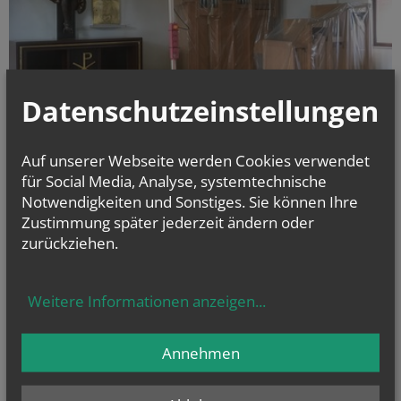
Datenschutzeinstellungen
Auf unserer Webseite werden Cookies verwendet
für Social Media, Analyse, systemtechnische
Am Osterdienstag wurden alle beweglichen Gegenstände aus der Kirche
Notwendigkeiten und Sonstiges. Sie können Ihre
entfernt. Einige fleißige Jugendliche verpackten die unbeweglichen
Einrichtungsgegenstände staubdicht. Die Marienstatue wanderte in den
Zustimmung später jederzeit ändern oder
neu eingerichteten Gebetsraum im Foyer. Schließlich wanderte auch der
zurückziehen.
Altar in Saal.
Weitere Informationen anzeigen
...
alle Einträge anzeigen
Annehmen