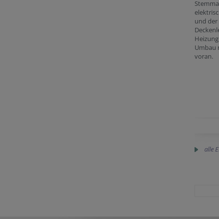
Stemmar
elektris
und der
Deckenle
Heizung 
Umbau n
voran.
alle 