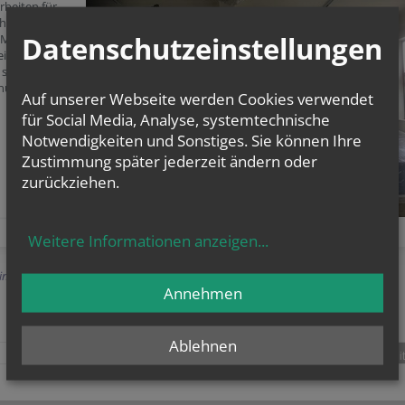
beiten für
che Leitungen
Datenschutzeinstellungen
 Montage der
iste für die
schreitet der
un flott
Auf unserer Webseite werden Cookies verwendet
für Social Media, Analyse, systemtechnische
Notwendigkeiten und Sonstiges. Sie können Ihre
Zustimmung später jederzeit ändern oder
zurückziehen.
Weitere Informationen anzeigen
...
Einträge anzeigen
Annehmen
Ablehnen
teilen
tweet
pin it