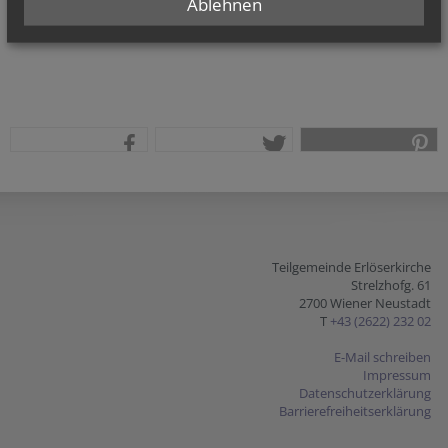
Ablehnen
teilen
tweet
pin it
Teilgemeinde Erlöserkirche
Strelzhofg. 61
2700 Wiener Neustadt
T
+43 (2622) 232 02
E-Mail schreiben
Impressum
Datenschutzerklärung
Barrierefreiheitserklärung