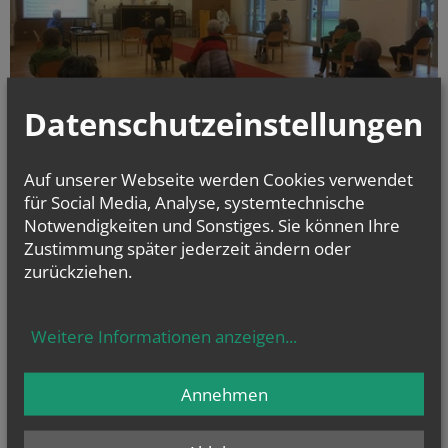
Datenschutzeinstellungen
Auf unserer Webseite werden Cookies verwendet
für Social Media, Analyse, systemtechnische
Den 1. Präsenzgottesdienst im – zur Kirche umgestalteten – Saal feierten
Notwendigkeiten und Sonstiges. Sie können Ihre
15 EKler mit Kurat Patrick in der Abendmesse am Freitag, 15.5., also
genau zwei Monate nach der Corona bedingten Schließung. Natürlich
Zustimmung später jederzeit ändern oder
werden alle Vorsichtsmaßnahmen eingehalten. Wie schön, dass wir
zurückziehen.
unserer Verbundenheit wieder näherkommen können.
Weitere Informationen anzeigen
...
alle Einträge anzeigen
Annehmen