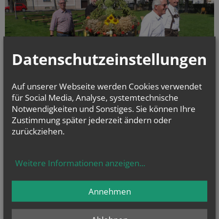
Datenschutzeinstellungen
Auf unserer Webseite werden Cookies verwendet
für Social Media, Analyse, systemtechnische
Notwendigkeiten und Sonstiges. Sie können Ihre
Unter dem wachsamen Auge unseres Babyelefanten „Frieda“ fand auch
Zustimmung später jederzeit ändern oder
dieses Jahr trotz Corona & Co. mit entsprechendem Abstand im EK-
zurückziehen.
Garten das feierliche Hochamt zum Erntedank statt.
Weitere Informationen anzeigen
...
alle Einträge anzeigen
Annehmen