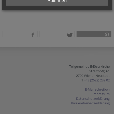
Ablehnen
teilen
tweet
pin it
Teilgemeinde Erlöserkirche
Strelzhofg. 61
2700 Wiener Neustadt
T
+43 (2622) 232 02
E-Mail schreiben
Impressum
Datenschutzerklärung
Barrierefreiheitserklärung