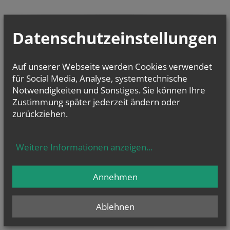
Datenschutzeinstellungen
Auf unserer Webseite werden Cookies verwendet
für Social Media, Analyse, systemtechnische
Notwendigkeiten und Sonstiges. Sie können Ihre
NAMENSTAGE
Zustimmung später jederzeit ändern oder
Hl. Felicissimus und hl. Agapitus, Hl. Gezelinus (Gozelin), Hl.
Gilbert, Hl....
zurückziehen.
Weitere Informationen anzeigen
...
Evangelium
von heute
Annehmen
Mt 17, 1–9 Fest der Verklärung des Herrn
Er wurde vor ihnen verwandelt; sein Gesicht leuchtete wie die Sonne
Ablehnen