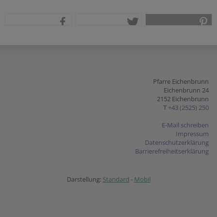
teilen
tweet
pin it
Pfarre Eichenbrunn
Eichenbrunn 24
2152 Eichenbrunn
T
+43 (2525) 250
E-Mail schreiben
Impressum
Datenschutzerklärung
Barrierefreiheitserklärung
Darstellung:
Standard
-
Mobil