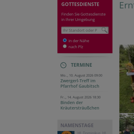
Ern
GOTTESDIENSTE
Finden Sie Gottesdienste
in Ihrer Umgebung
in der Nähe
nach Plz
TERMINE
Mo.., 10. August 2026 09:00
Zwergerl-Treff im
Pfarrhof Gaubitsch
Fr.., 14. August 2026 18:30
Binden der
Kräutersträußchen
NAMENSTAGE
Hl. Dominikus, Hl.