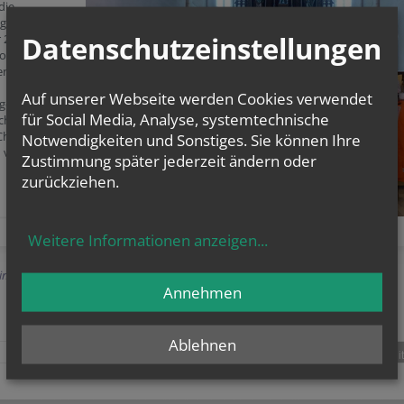
die
igsaktion am
Datenschutzeinstellungen
r 2025 in der
ollabrunn. Bis
er 2025
Auf unserer Webseite werden Cookies verwendet
ngergruppen
für Social Media, Analyse, systemtechnische
chaft von der
hristi in den
Notwendigkeiten und Sonstiges. Sie können Ihre
 verkünden.
Zustimmung später jederzeit ändern oder
zurückziehen.
Weitere Informationen anzeigen
...
Einträge anzeigen
Annehmen
Ablehnen
teilen
tweet
pin it