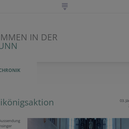
OMMEN IN DER
RUNN
CHRONIK
ikönigsaktion
03. J
 Aussendung
nsinger