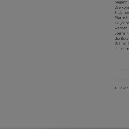
begann 
Dreikön
3. Jänne
Pfarre H
12. Jänn
werden
Sternsi
die Bots
Geburt C
Häusern
alle 