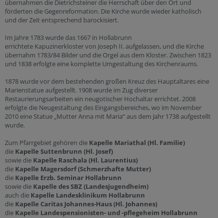
übernahmen die Dietrichsteiner die Herrschaft über den Ort und
förderten die Gegenreformation. Die Kirche wurde wieder katholisch
und der Zeit entsprechend barockisiert.
Im Jahre 1783 wurde das 1667 in Hollabrunn
errichtete Kapuzinerkloster von Joseph II. aufgelassen, und die Kirche
übernahm 1783/84 Bilder und die Orgel aus dem Kloster. Zwischen 1823
und 1838 erfolgte eine komplette Umgestaltung des Kirchenraums.
1878 wurde vor dem bestehenden großen Kreuz des Hauptaltares eine
Marienstatue aufgestellt. 1908 wurde im Zug diverser
Restaurierungsarbeiten ein neugotischer Hochaltar errichtet. 2008
erfolgte die Neugestaltung des Eingangsbereiches, wo im November
2010 eine Statue „Mutter Anna mit Maria“ aus dem Jahr 1738 aufgestellt
wurde.
Zum Pfarrgebiet gehören die
Kapelle Mariathal (Hl. Familie)
die
Kapelle Suttenbrunn (Hl. Josef)
sowie die
Kapelle Raschala (Hl. Laurentius)
die
Kapelle Magersdorf (Schmerzhafte Mutter)
die
Kapelle Erzb. Seminar Hollabrunn
sowie die
Kapelle des SBZ (Landesjugendheim)
auch die
Kapelle Landesklinikum Hollabrunn
die
Kapelle Caritas Johannes-Haus (Hl. Johannes)
die
Kapelle Landespensionisten- und -pflegeheim Hollabrunn