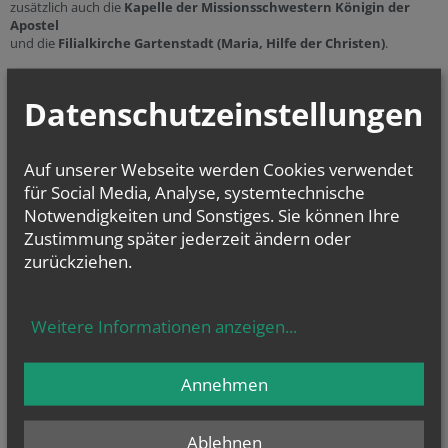
zusätzlich auch die
Kapelle der Missionsschwestern Königin der
Apostel
und die
Filialkirche Gartenstadt (Maria, Hilfe der Christen)
.
Die Pfarre liegt im
Vikariat Unter dem Manhartsberg
und gehört
zum
Dekanat Hollabrunn
.
Datenschutzeinstellungen
Auf unserer Webseite werden Cookies verwendet
Sie haben Fragen zu
für Social Media, Analyse, systemtechnische
… Taufe
(weitere
Infos
...)
Notwendigkeiten und Sonstiges. Sie können Ihre
… Erstkommunion
(weitere
Infos
...)
Zustimmung später jederzeit ändern oder
… Firmung
(weitere
Infos
...)
… Hochzeit
(weitere
Infos
...)
und
zurückziehen.
… Beerdigung
(weitere
Infos
...)
Weitere Informationen anzeigen
...
oder allgemeine Fragen? Dann kontaktieren Sie uns unter der
Telefonnummer
01
2952 21 78
Annehmen
Einladung
Ablehnen