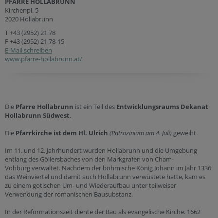
PFARRE HOLLABRUNN
Kirchenpl. 5
2020 Hollabrunn
T
+43 (2952) 21 78
F +43 (2952) 21 78-15
E-Mail schreiben
www.pfarre-hollabrunn.at/
Die
Pfarre Hollabrunn
ist ein Teil des
Entwicklungsraums Dekanat
Hollabrunn Südwest
.
Die
Pfarrkirche ist dem Hl. Ulrich
(Patrozinium am 4. Juli)
geweiht.
Im 11. und 12. Jahrhundert wurden Hollabrunn und die Umgebung
entlang des Göllersbaches von den Markgrafen von Cham-
Vohburg verwaltet. Nachdem der böhmische König Johann im Jahr 1336
das Weinviertel und damit auch Hollabrunn verwüstete hatte, kam es
zu einem gotischen Um- und Wiederaufbau unter teilweiser
Verwendung der romanischen Bausubstanz.
In der Reformationszeit diente der Bau als evangelische Kirche. 1662