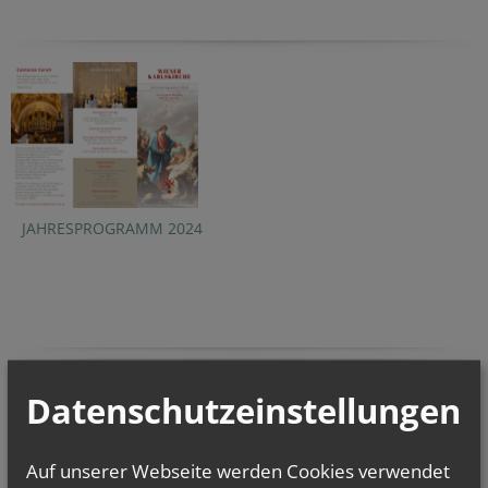
JAHRESPROGRAMM 2024
NACHRICHTEN
Datenschutzeinstellungen
KATHOLISCH.AT
Philosoph: Frage nach Sinn des Lebens...
Auf unserer Webseite werden Cookies verwendet
Weinbau im Stift Klosterneuburg:...