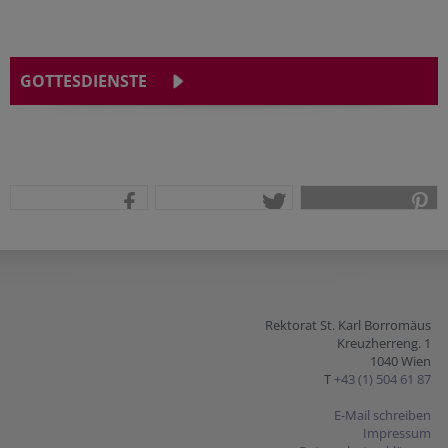
GOTTESDIENSTE
teilen
tweet
pin it
Rektorat St. Karl Borromäus
Kreuzherreng. 1
1040 Wien
T
+43 (1) 504 61 87
E-Mail schreiben
Impressum