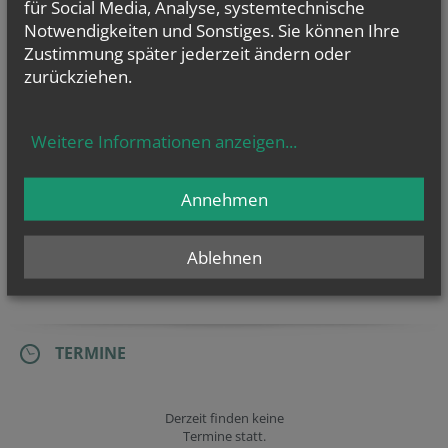
für Social Media, Analyse, systemtechnische
Notwendigkeiten und Sonstiges. Sie können Ihre
Priesternationalelf feiert...
Zustimmung später jederzeit ändern oder
zurückziehen.
Weitere Informationen anzeigen
...
Annehmen
ERZBISCHOF
GRÜNWIDL
Ablehnen
TERMINE
Derzeit finden keine
Termine statt.