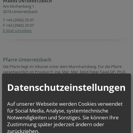
PFARRE UNTERRETZBACH
Am Kirchenberg 1
2074 Unterretzbach
T
+43 (2942) 25 07
F +43 (2942) 25 07
E-Mail schreiben
Pfarre Unterretzbach
Die Pfarre liegt im Vikariat unter dem Mannhartsberg. Für die Pfarre
verantwortlich ist Provisor P. Ing. Mgr. Mgr. Egýd Peter Tavel OP, Ph.D.
In Unterretzbach leben 616 Gläubige. Pfarrkirchen sind meist einem
Heiligen geweiht, das so genannte Patrozinium von Unterretzbach
Datenschutzeinstellungen
ist: St. Jakobus d. Ä. (vor 1300, neu errichtet 1620).
Barocker Bau aus dem Jahre 1725, der an der Stelle einer kleineren
Auf unserer Webseite werden Cookies verwendet
gotischen Kirche errichtet wurde. Der mächtige Westturm wurde in
seiner heutigen Form einige Jahre später errichtet. Bis zum ersten
für Social Media, Analyse, systemtechnische
Rundbogenfenster dürfte der Turm bereits seit der Römerzeit Bestand
Notwendigkeiten und Sonstiges. Sie können Ihre
haben. Innenausstattung: Stukaturarbeiten, Marmorkanzel,
Zustimmung später jederzeit ändern oder
Wandfresken Das Hochaltarbild zeigt rechts unten die Ansicht von
zurückziehen.
Unterretzbach im 18. Jhdt. Vor dem Volksaltar befindet sich eine Gruft