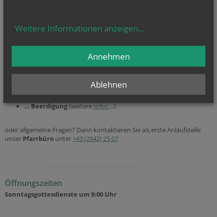
mit romanischem Gewölbe. Der Kirchenpark diente bis um 1900 als
Friedhof. In der Rundung der wehranlagenähnlichen Mauer wurden
Fundamente eines Karners entdeckt.
Weitere Informationen anzeigen
...
Annehmen
Sie haben Fragen zu
… Taufe
(weitere
Infos
...)
… Erstkommunion
(weitere
Infos
...)
Ablehnen
… Firmung
(weitere
Infos
...)
… Hochzeit
(weitere
Infos
...)
und
… Beerdigung
(weitere
Infos
...)
oder allgemeine Fragen? Dann kontaktieren Sie als erste Anlaufstelle
unser
Pfarrbüro
unter
+43 (2942) 25 07
Öffnungszeiten
Sonntagsgottesdienste um 9:00 Uhr