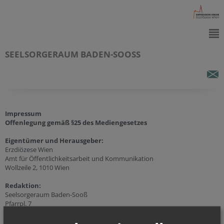
SEELSORGERAUM BADEN-SOOSS
Impressum
Offenlegung gemäß §25 des Mediengesetzes
Eigentümer und Herausgeber:
Erzdiözese Wien
Amt für Öffentlichkeitsarbeit und Kommunikation
Wollzeile 2, 1010 Wien
Redaktion:
Seelsorgeraum Baden-Sooß
Pfarrpl. 7
2500 Baden
Tel.:
+43 (2252) 484 26