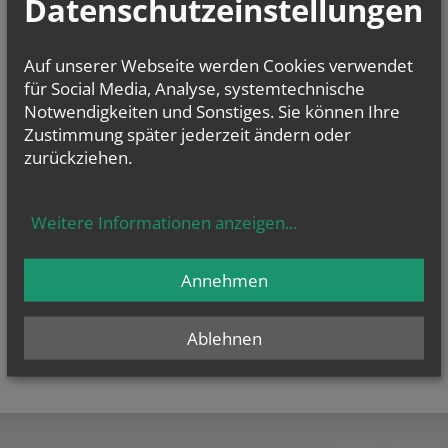
Datenschutzeinstellungen
E-Mail:
pfarre.baden-st.stephan@katholischekirche.at
Offenlegung zur grundlegenden Richtung:
Auf unserer Webseite werden Cookies verwendet
Diese Seite ist der Webauftritt von Seelsorgeraum Baden-Sooß im
Rahmen des Webportals der Erzdiözese Wien.
für Social Media, Analyse, systemtechnische
Notwendigkeiten und Sonstiges. Sie können Ihre
Datenschutzerklärung
Zustimmung später jederzeit ändern oder
Barrierefreiheitserklärung
zurückziehen.
Weitere Informationen anzeigen
...
Annehmen
Ablehnen
teilen
tweet
pin it