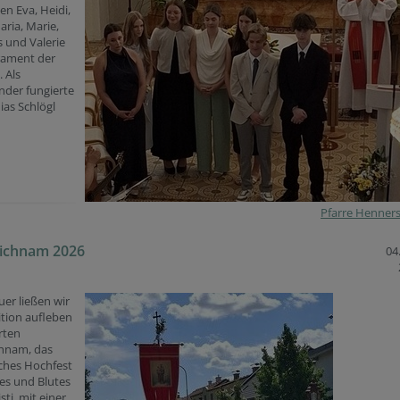
n Eva, Heidi,
aria, Marie,
 und Valerie
rament der
 Als
nder fungierte
ias Schlögl
Pfarre Henner
eichnam 2026
04.
er ließen wir
ition aufleben
rten
chnam, das
ches Hochfest
es und Blutes
sti, mit einer