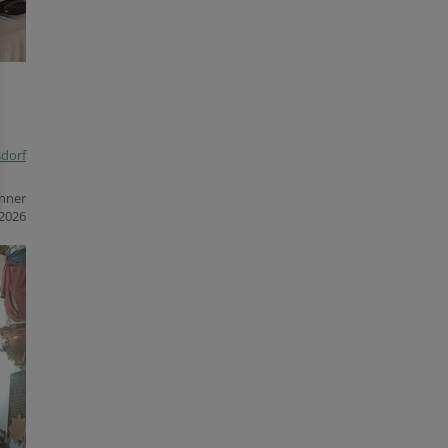
sdorf
änner
2026