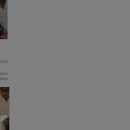
sdorf
 März
2026