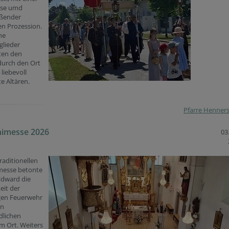
sse umd
eßender
hen Prozession.
he
glieder
ten den
urch den Ort
 liebevoll
te Altären.
Pfarre Henner
nimesse 2026
03
traditionellen
imesse betonte
Edward die
eit der
igen Feuerwehr
en
lichen
im Ort. Weiters