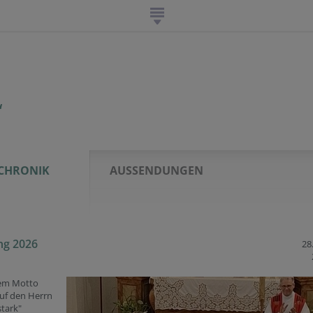
“
CHRONIK
AUSSENDUNGEN
ng 2026
28.
em Motto
uf den Herrn
stark"