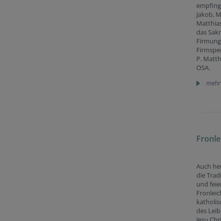
empfinge
Jakob, M
Matthias
das Sak
Firmung.
Firmspe
P. Matth
OSA.
mehr
Fronl
Auch heu
die Trad
und feie
Fronlei
katholis
des Leib
Jesu Chri