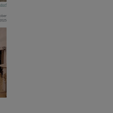
sdorf
tober
2025