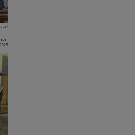
sdorf
mber
2025