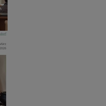
sdorf
 März
2026