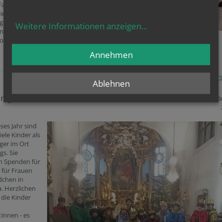
"Fastensuppe
 Neben den
gab es auch
Weitere Informationen anzeigen
...
und Kuchen.
otos in der
Annehmen
Pfarre Henner
Ablehnen
nigsaktion 2026
06. J
ses Jahr sind
iele Kinder als
ger im Ort
s. Sie
 Spenden für
 für Frauen
chen in
. Herzlichen
die Kinder
innen - es