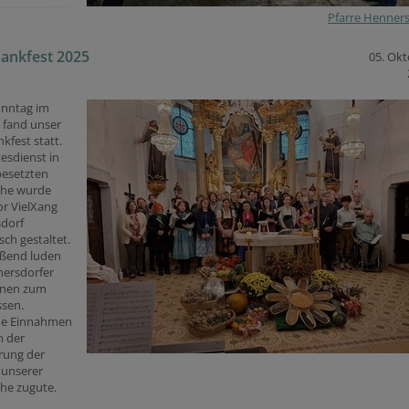
Pfarre Henner
ankfest 2025
05. Ok
onntag im
 fand unser
kfest statt.
esdienst in
besetzten
che wurde
r VielXang
dorf
sch gestaltet.
eßend luden
nersdorfer
nnen zum
ssen.
he Einnahmen
 der
rung der
 unserer
che zugute.