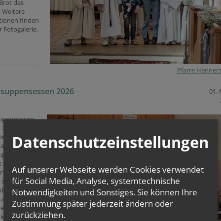
 Brot des
 Weitere
tionen finden
r Fotogalerie.
Pfarre Henner
nsuppensessen 2026
01.
uppenessen
 2.
Datenschutzeinstellungen
onntag fand
das
uppenessen
ie zahlreichen
Auf unserer Webseite werden Cookies verwendet
r:innen
für Social Media, Analyse, systemtechnische
sich durch 7
edene Suppen
Notwendigkeiten und Sonstiges. Sie können Ihre
uch dieses
Zustimmung später jederzeit ändern oder
 es auch
zurückziehen.
ie Möglichkeit