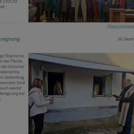
€ 2.521,02
lt.
Pfarre Henner
esegnung
26. Deze
ige Stephanus
on der Pferde,
 der Kutscher
rdeknechte.
em Gedenktag
Dezember fand
 auch wieder
rdesegnung bei
t.