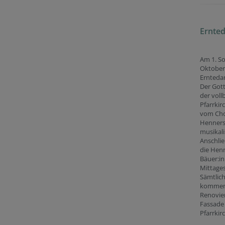
Ernted
Am 1. S
Oktober
Erntedan
Der Gott
der voll
Pfarrkir
vom Cho
Henners
musikali
Anschli
die Hen
Bäuer:i
Mittage
Sämtlic
kommen
Renovie
Fassade
Pfarrkir