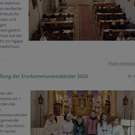
 im Rahmen
se verdiente
hrleute für
nsatz und
iges
ent geehrt.
luss lud die
hr zur Agape
erwehrhaus.
Pfarre Henner
ellung der Ersrkommunionskinder 2026
01.
en der
nmesse am 1.
rden die
n
munionskinder
rrgemeinde
llt. Das Motto
hr lautet: