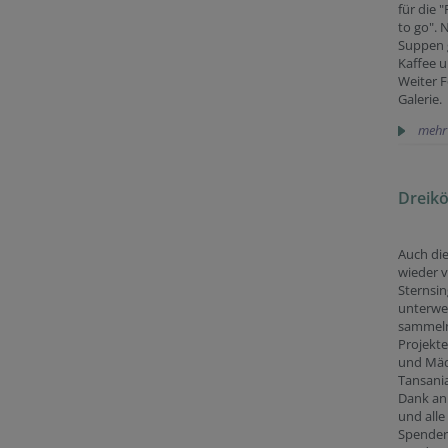
für die 
to go".
Suppen 
Kaffee 
Weiter F
Galerie.
mehr
Dreikö
Auch die
wieder v
Sternsin
unterweg
sammeln
Projekte
und Mäd
Tansania
Dank an 
und alle
Spender: