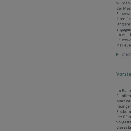
wurden
der Mes
Feuerwe
ihren Ei
langjähr
Engagem
Im Ansch
Feuerwe
ins Feu
mehr
Vorst
Im Rahm
Familie
März wu
heurige
Erstkom
der Pfa
vorgeste
dieses Ja