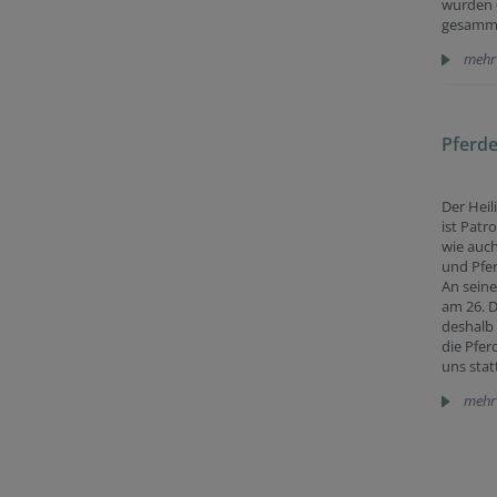
wurden 
gesamme
mehr
Pferd
Der Heil
ist Patr
wie auch
und Pfe
An sein
am 26. 
deshalb
die Pfe
uns stat
mehr