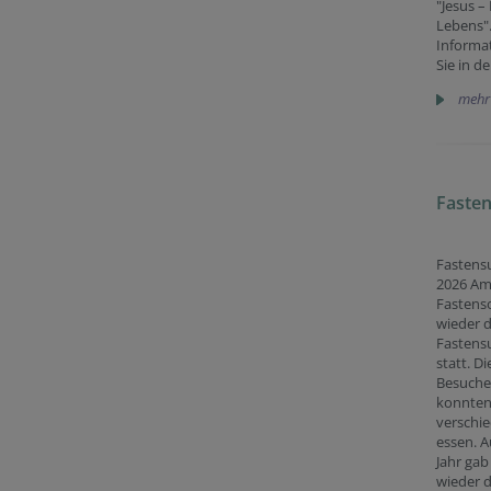
"Jesus –
Lebens".
Informa
Sie in de
mehr
Faste
Fastens
2026 Am
Fastens
wieder 
Fastens
statt. D
Besuche
konnten 
verschi
essen. A
Jahr gab
wieder d