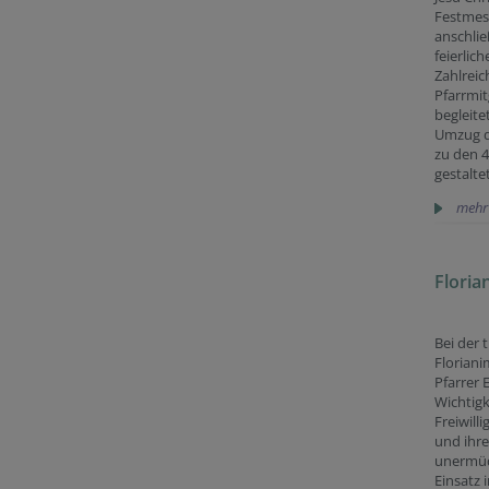
Festme
anschli
feierlic
Zahlreic
Pfarrmit
begleite
Umzug d
zu den 4
gestalte
mehr
Floria
Bei der 
Florian
Pfarrer 
Wichtigk
Freiwill
und ihr
unermüd
Einsatz 