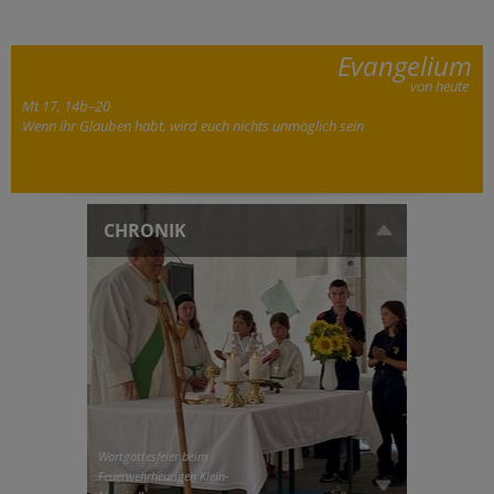
Evangelium
von heute
Mt 17, 14b–20
Wenn ihr Glauben habt, wird euch nichts unmöglich sein
CHRONIK
Wortgottesfeier beim
Feuerwehrheurigen Klein-