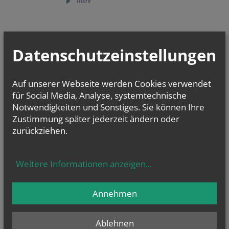
mehr
Datenschutzeinstellungen
GOTTESDIENSTE
Auf unserer Webseite werden Cookies verwendet
für Social Media, Analyse, systemtechnische
Notwendigkeiten und Sonstiges. Sie können Ihre
Zustimmung später jederzeit ändern oder
zurückziehen.
Die aktuellen
Wocheninfos bzw. Monatspläne
aus den Pfarren des
Pfarrverbandes
als
PDF-Datei
.
Weitere Informationen anzeigen
...
Annehmen
Ablehnen