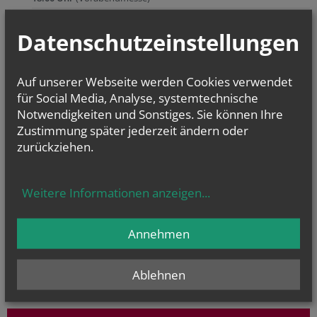
Datenschutzeinstellungen
Kapelle Kleinneusiedl
2431 Kleinneusiedl, Kirchenpl.
Auf unserer Webseite werden Cookies verwendet
für Social Media, Analyse, systemtechnische
DI., 11.08.2026
Notwendigkeiten und Sonstiges. Sie können Ihre
18:00 Uhr
(Rosenkranz)
Zustimmung später jederzeit ändern oder
DI., 18.08.2026
zurückziehen.
18:00 Uhr
(Rosenkranz)
SA., 22.08.2026
Weitere Informationen anzeigen
...
18:00 Uhr
(Vorabendmesse)
Annehmen
zurück
Ablehnen