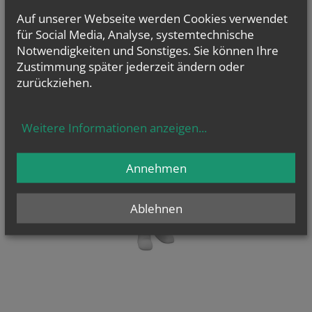
E-Mail
+43 664 165 45 05
Auf unserer Webseite werden Cookies verwendet
für Social Media, Analyse, systemtechnische
Notwendigkeiten und Sonstiges. Sie können Ihre
Hier entsteht die neue Website des Pfarrverbands An der
Leitha
Zustimmung später jederzeit ändern oder
zurückziehen.
Weitere Informationen anzeigen
...
Annehmen
Ablehnen