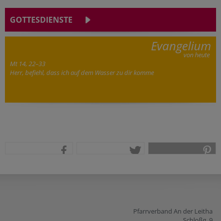
GOTTESDIENSTE
Evangelium
von heute
Mt 14, 22–33
Herr, befiehl, dass ich auf dem Wasser zu dir komme
teilen
tweet
pin it
Pfarrverband An der Leitha
Schloßg. 9