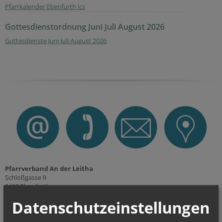
Pfarrkalender Ebenfurth ics
Gottesdienstordnung Juni Juli August 2026
Gottesdienste Juni Juli August 2026
Pfarrverband An der Leitha
Schloßgasse 9
2490 Ebenfurth
Datenschutzeinstellungen
Pfarrer
Lic. Florin Farcas