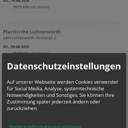
SO., 16.08.2026
10:15 Uhr
(Hl. Messe)
Pfarrkirche Lichtenwörth
2493 Lichtenwörth, Kirchenpl. 2
SO., 09.08.2026
09:00 Uhr
(Hl. Messe)
Datenschutzeinstellungen
MI., 12.08.2026
18:00 Uhr
(Hl. Messe)
SO., 16.08.2026
Auf unserer Webseite werden Cookies verwendet
09:00 Uhr
(Hl. Messe)
für Social Media, Analyse, systemtechnische
Notwendigkeiten und Sonstiges. Sie können Ihre
MI., 19.08.2026
Zustimmung später jederzeit ändern oder
18:00 Uhr
(Hl. Messe)
zurückziehen.
Weitere Informationen anzeigen
...
Pfarrkirche Zillingdorf