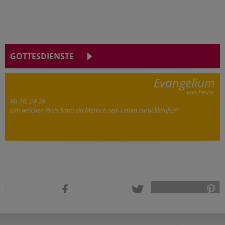
GOTTESDIENSTE
Evangelium
von heute
Mt 16, 24-28
Um welchen Preis kann ein Mensch sein Leben zurückkaufen?
teilen
tweet
pin it