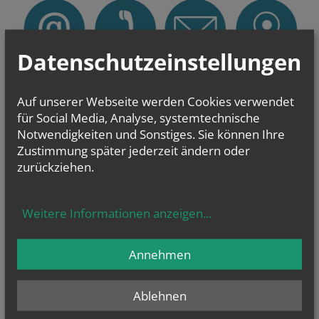
Datenschutzeinstellungen
Pfarrverband An der Leitha
Auf unserer Webseite werden Cookies verwendet
Schloßgasse 9
2490 Ebenfurth
für Social Media, Analyse, systemtechnische
Notwendigkeiten und Sonstiges. Sie können Ihre
Pfarrer
Zustimmung später jederzeit ändern oder
Lic. Florin Farcas
zurückziehen.
E-Mail
+43 664 165 45 05
Weitere Informationen anzeigen
...
Hier entsteht die neue Website des Pfarrverbands An der
Leitha
Annehmen
Ablehnen