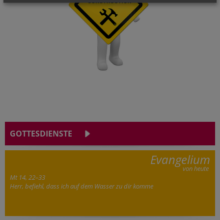
GOTTESDIENSTE
Evangelium
von heute
Mt 14, 22–33
Herr, befiehl, dass ich auf dem Wasser zu dir komme