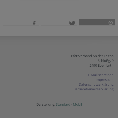
teilen
tweet
pin it
Pfarrverband An der Leitha
Schloßg. 9
2490 Ebenfurth
E-Mail schreiben
Impressum
Datenschutzerklärung
Barrierefreiheitserklärung
Darstellung:
Standard
-
Mobil