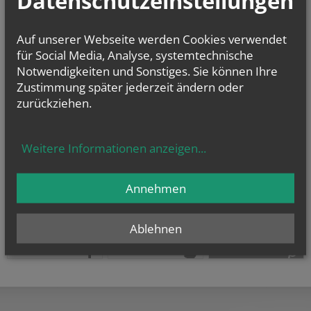
Datenschutzeinstellungen
E-Mail:
pfarre.mutterteresa@katholischekirche.at
Offenlegung zur grundlegenden Richtung:
Auf unserer Webseite werden Cookies verwendet
Diese Seite ist der Webauftritt von Pfarre Heilige Mutter Teresa im
für Social Media, Analyse, systemtechnische
Rahmen des Webportals der Erzdiözese Wien.
Notwendigkeiten und Sonstiges. Sie können Ihre
Datenschutzerklärung
Zustimmung später jederzeit ändern oder
Barrierefreiheitserklärung
zurückziehen.
Weitere Informationen anzeigen
...
Annehmen
Ablehnen
teilen
tweet
pin it