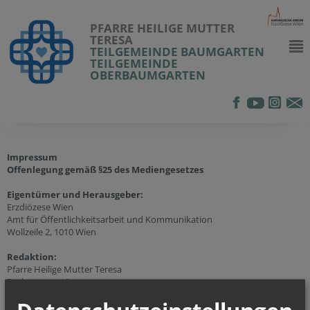
PFARRE HEILIGE MUTTER
TERESA
TEILGEMEINDE BAUMGARTEN
TEILGEMEINDE
OBERBAUMGARTEN
Impressum
Offenlegung gemäß §25 des Mediengesetzes
Eigentümer und Herausgeber:
Erzdiözese Wien
Amt für Öffentlichkeitsarbeit und Kommunikation
Wollzeile 2, 1010 Wien
Redaktion:
Pfarre Heilige Mutter Teresa
Pachmanng. 10
1140 Wien
Mobil:
+43 (676) 509 26 61