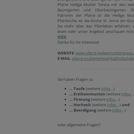
Pfarre Heilige Mutter Teresa mit den zw
Baumgarten und Oberbaumgarten. D
Patronin der Pfarre ist die Heilige Mut
Pfarrkirche ist die Kirche St. Anna am Gr
Sie mehr über das Pfarrleben erfahren, a
lesen oder unser Angebot anschauen möch
HIER
.
Danke für Ihr Interesse!
WEBSITE
:
www.pfarre-heiligemutterteresa.
E-MAIL
:
pfarre.mutterteresa@katholischeki
Sie haben Fragen zu
… Taufe
(weitere
Infos
...)
… Erstkommunion
(weitere
Infos
..
… Firmung
(weitere
Infos
...)
… Hochzeit
(weitere
Infos
...)
und
… Beerdigung
(weitere
Infos
...)
oder allgemeine Fragen?