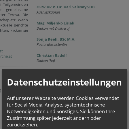
ei Teilgemeinden
OStR KR P. Dr. Karl Salesny SDB
ie gemeinsame
Aushilfskaplan
ter Teresa. Die
uschaplatz. Wenn
Mag. Miljenko Lisjak
ktuelle Berichte
Diakon mit Zivilberuf
ten, klicken sie
Sonja Reeh, BSc M.A.
Pastoralassistentin
at
Christian Radolf
rche.at
Diakon (ha)
Datenschutzeinstellungen
Öffnungszeiten
.)
Öffnungszeiten der Pfarrkanzlei
Auf unserer Webseite werden Cookies verwendet
(Teilgemeinde Baumgarten):
für Social Media, Analyse, systemtechnische
Pachmanngasse 10, 1140 Wien
Notwendigkeiten und Sonstiges. Sie können Ihre
TELEFONNUMMER: 0 676 509 26 61
Zustimmung später jederzeit ändern oder
(über WhatsApp immer erreichbar)
zurückziehen.