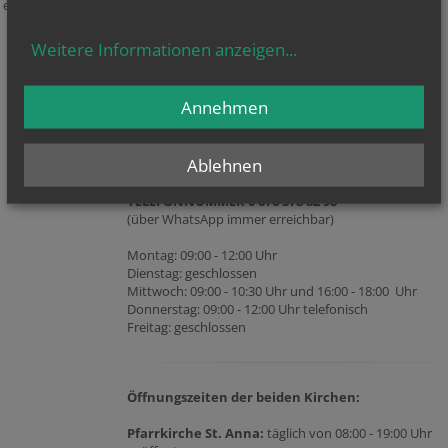
Montag: 15:00 - 18:00 Uhr
e eine unserer
Dienstag: 08:30 - 12:00 Uhr
Mittwoch: geschlossen
Weitere Informationen anzeigen
...
Donnerstag: geschlossen
Freitag: 09:00-10:30 Uhr
Annehmen
Öffnungszeiten der Pfarrkanzlei
(Teilgemeinde Oberbaumgarten)
:
Ablehnen
Hütteldorfer Straße 282-284, 1140 Wien
TELEFONNUMMER 0 676 578 82 98
(über WhatsApp immer erreichbar)
Montag: 09:00 - 12:00 Uhr
Dienstag: geschlossen
Mittwoch: 09:00 - 10:30 Uhr und 16:00 - 18:00 Uhr
Donnerstag: 09:00 - 12:00 Uhr telefonisch
Freitag: geschlossen
Öffnungszeiten der beiden Kirchen:
Pfarrkirche St. Anna:
täglich von 08:00 - 19:00 Uhr