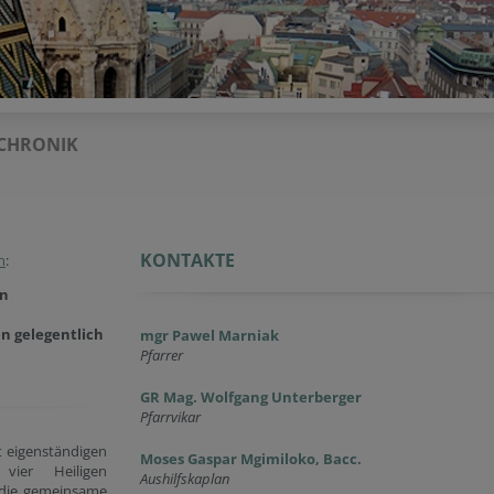
CHRONIK
KONTAKTE
m
:
an
n gelegentlich
mgr Pawel Marniak
Pfarrer
GR Mag. Wolfgang Unterberger
Pfarrvikar
st eigenständigen
Moses Gaspar Mgimiloko, Bacc.
vier Heiligen
Aushilfskaplan
 die gemeinsame