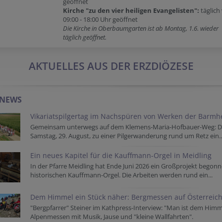
geöffnet
Kirche "zu den vier heiligen Evangelisten":
täglich
09:00 - 18:00 Uhr geöffnet
Die Kirche in Oberbaumgarten ist ab Montag, 1.6. wieder
täglich geöffnet.
AKTUELLES AUS DER ERZDIÖZESE
-NEWS
Vikariatspilgertag im Nachspüren von Werken der Barmhe
Gemeinsam unterwegs auf dem Klemens-Maria-Hofbauer-Weg: Der 
Samstag, 29. August, zu einer Pilgerwanderung rund um Retz ein..
Ein neues Kapitel für die Kauffmann-Orgel in Meidling
In der Pfarre Meidling hat Ende Juni 2026 ein Großprojekt begon
historischen Kauffmann-Orgel. Die Arbeiten werden rund ein...
Dem Himmel ein Stück näher: Bergmessen auf Österreich
"Bergpfarrer" Steiner im Kathpress-Interview: "Man ist dem Himm
Alpenmessen mit Musik, Jause und "kleine Wallfahrten".