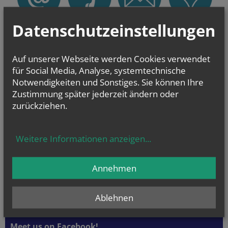
Datenschutzeinstellungen
Sie haben ein Anliegen oder eine Frage zu den Angeboten der Pfarre Zur
Göttlichen Liebe?
Wir sind für Sie da!
Auf unserer Webseite werden Cookies verwendet
für Social Media, Analyse, systemtechnische
Notwendigkeiten und Sonstiges. Sie können Ihre
Zustimmung später jederzeit ändern oder
zurückziehen.
Weitere Informationen anzeigen
...
Annehmen
Ablehnen
Meet us on Facebook!