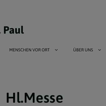
. Paul
MENSCHEN VOR ORT
ÜBER UNS
Pfarrbüro
Pfarre
Priesterteam
Geschichtliches
Pfarrgemeinderat
Rundgang durch die
Kirche
Präventionsbeauftragte
Hl.Messe
Pfarrorganigramm 
Pastoralkonzept