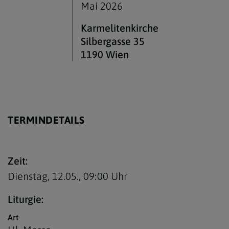
Ehe
Mai 2026
Weihe
Karmelitenkirche
Silbergasse 35
Krankensalbung
1190 Wien
Begräbnis
Wiedereintritt
Priesternotruf
TERMINDETAILS
Zeit:
Dienstag, 12.05.,
09:00 Uhr
Liturgie:
Art