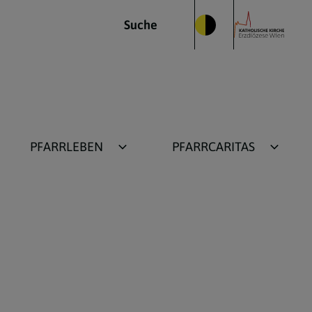
Suche
PFARRLEBEN
PFARRCARITAS
Ministranten
Speisekammerl
Jungschar
Wärmestube
Post-Cresima
Menschen nahe sein
Neokatechumenat
Spende
&
Anima-Seminar