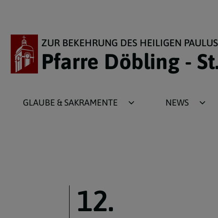
ZUR BEKEHRUNG DES HEILIGEN PAULUS
Pfarre Döbling - St
GLAUBE & SAKRAMENTE
NEWS
Gottesdienste
Infoblatt
Taufe
Pfarrblatt
Beichte/Versöhnung
Jahreskalender
Eucharistie/Erstkommunion
Links
12.
Firmung