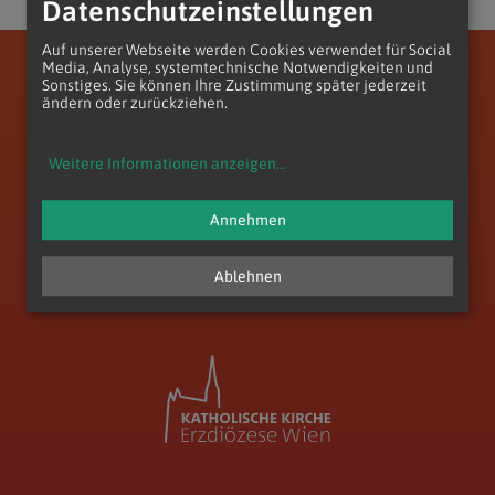
Datenschutzeinstellungen
Auf unserer Webseite werden Cookies verwendet für Social
Media, Analyse, systemtechnische Notwendigkeiten und
Erzdiözese Wien
Vikariat Wien-Stadt
Stadtdekanat 17/18/19
Pfarre Döbling-St. Paul
Sonstiges. Sie können Ihre Zustimmung später jederzeit
ändern oder zurückziehen.
Weitere Informationen anzeigen
...
Annehmen
zum Anfang der Seite
Ablehnen