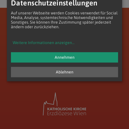
Datenschutzeinstellungen
Auf unserer Webseite werden Cookies verwendet für Social
Media, Analyse, systemtechnische Notwendigkeiten und
Erzdiözese Wien
Vikariat Wien-Stadt
Stadtdekanat 17/18/19
Pfarre Döbling-St. Paul
Sonstiges. Sie können Ihre Zustimmung später jederzeit
ändern oder zurückziehen.
Weitere Informationen anzeigen
...
Annehmen
zum Anfang der Seite
Ablehnen