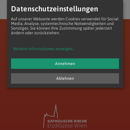
Datenschutzeinstellungen
Auf unserer Webseite werden Cookies verwendet für Social
Media, Analyse, systemtechnische Notwendigkeiten und
Sonstiges. Sie können Ihre Zustimmung später jederzeit
Erzdiözese Wien
Vikariat Wien-Stadt
Stadtdekanat 17/18/19
ändern oder zurückziehen.
Pfarre Döbling-St. Paul
Weitere Informationen anzeigen
...
Annehmen
zum Anfang der Seite
Ablehnen