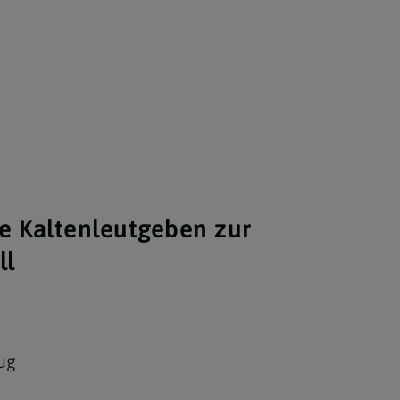
re Kaltenleutgeben zur
ll
ug