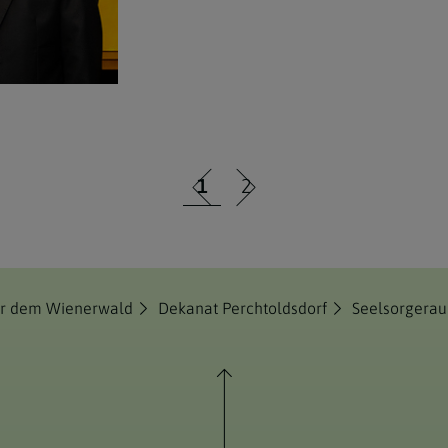
1
2
ter dem Wienerwald
Dekanat Perchtoldsdorf
Seelsorgera