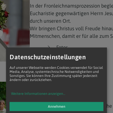
In der Fronleichnamsprozession beglei
Eucharistie gegenwärtigen Herrn Jesu
durch unseren Ort.
Wir bringen Christus voll Freude hinau
Mitmenschen, damit er für alle zum S
Fotos
Datenschutzeinstellungen
Auf unserer Webseite werden Cookies verwendet für Social
Media, Analyse, systemtechnische Notwendigkeiten und
Sonstiges. Sie können Ihre Zustimmung später jederzeit
ändern oder zurückziehen.
GEMEINSAM MIT JESUS
Erstkommunion 2026
Weitere Informationen anzeigen
...
Am 17. Mai feierten in unserer Kirch
Annehmen