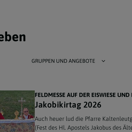
geben
GRUPPEN UND ANGEBOTE
Glaubensgespräch
Seniorentreff
FELDMESSE AUF DER EISWIESE UN
ELKI-Runde
Jakobikirtag 2026
Pfarrcafé
Auch heuer lud die Pfarre Kaltenleut
(Fest des Hl. Apostels Jakobus des Ält