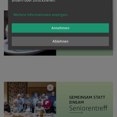
ändern oder zurückziehen.
Weitere Informationen anzeigen
...
Image by congerdesign from Pixabay / Kaffee und T
NACH DER
Annehmen
SONNTAGSMESSE
Pfarrcafé
Ablehnen
Erika Kinzl / Seniorentreff
GEMEINSAM STATT
EINSAM
Seniorentreff