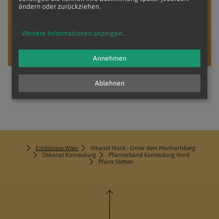
ändern oder zurückziehen.
DER VERMÖGENSVERWALTUNGSRAT
stellt sich vor
Weitere Informationen anzeigen
...
Annehmen
Ablehnen
Erzdiözese Wien
Vikariat Nord - Unter dem Manhartsberg
Dekanat Korneuburg
Pfarrverband Korneuburg Nord
Pfarre Stetten