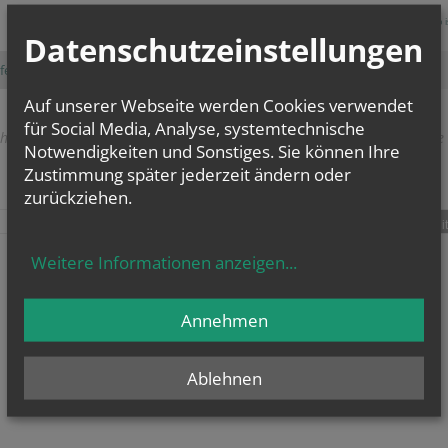
Der Warenkorb is
Datenschutzeinstellungen
fen
Warenkorb ändern
zur Kassa gehen
Auf unserer Webseite werden Cookies verwendet
für Social Media, Analyse, systemtechnische
herige
weitere
Notwendigkeiten und Sonstiges. Sie können Ihre
Zustimmung später jederzeit ändern oder
zurückziehen.
teilen
tweet
pin it
Weitere Informationen anzeigen
...
Annehmen
Ablehnen