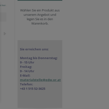
t leer.
Wählen Sie ein Produkt aus
unserem Angebot und
legen Sie es in den
Warenkorb.
Sie erreichen uns:
Montag bis Donnerstag:
9 - 15 Uhr
Freitag:
9 - 14 Uhr
E-Mail:
materialstelle@edw.or.at
Telefon:
+43 1 515 52-3625